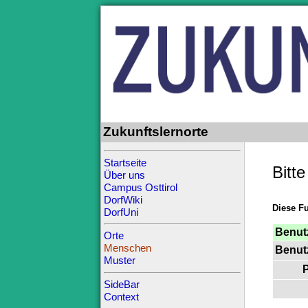
Zukunftslernorte
Startseite
Bitt
Über uns
Campus Osttirol
DorfWiki
Diese Fu
DorfUni
Benut
Orte
Menschen
Benut
Muster
P
SideBar
Context