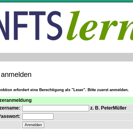
e anmelden
nktion erfordert eine Berechtigung als "Leser". Bitte zuerst anmelden.
zeranmeldung
zername:
z. B. PeterMüller
asswort: